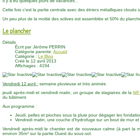
Il y a eu quelques jours de vacances...
Cette fois c'est la partie centrale avec des étriers métalliques cloué
Un peu plus de la moitié des solives est assemblée et 50% du plancher
Le plancher
Détails
Écrit par
Jérôme PERRIN
Catégorie parente:
Accueil
Catégorie :
Le Blog
Créé le 12 avril 2013
Affichages : 4194
Vendredi 12 avril :
semaine pluvieuse et très animée.
jeudi après-midi et vendredi matin, un groupe de stagiaires de la
MFR
du bâtiment.
Aux programme :
Jeudi, pelles et pioches sous la pluie pour dégager les fondatio
Vendredi matin, une couche d'hydrofuge sur un bout de mur et 
Vendredi après-midi le chantier est de nouveaux calme (à part la m
environ 35m² sur la partie Ouest du sous-sol.