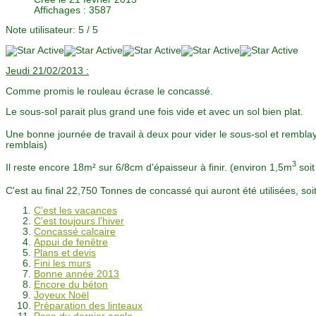
Affichages : 3587
Note utilisateur:
5
/
5
Jeudi 21/02/2013 :
Comme promis le rouleau écrase le concassé.
Le sous-sol parait plus grand une fois vide et avec un sol bien plat.
Une bonne journée de travail à deux pour vider le sous-sol et rembl
remblais)
3
Il reste encore 18m² sur 6/8cm d'épaisseur à finir. (environ 1,5m
soit
C'est au final 22,750 Tonnes de concassé qui auront été utilisées, so
C'est les vacances
C'est toujours l'hiver
Concassé calcaire
Appui de fenêtre
Plans et devis
Fini les murs
Bonne année 2013
Encore du béton
Joyeux Noël
Préparation des linteaux