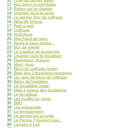
Pose du dernier agglo
Bloc béton à joint épais
Retour sur le chantier
Chantier sous la neige
Le dernier bloc de coffrage
Abris de fortune
Petit à petit
Coffrage
Hydrofuge
Marchand de tapis
Après le beau temps...
Mur de refend
Le supplice de la planche
Chantier dans le brouillard
Domotique, Arduino
Murs, murs
Blocs de coffrage (suite)
Bilan des 2 premières semaines
1er rang de blocs de coffrage
Béton de fondation
Le ferraillage (suite)
Mise à niveau des fondations
Le ferraillage
Les fouilles en rigole
BRH
Les préparatifs
Le terrassement
Le permis est accordé
Le Permis ? toujours pas...
Lampes à Led