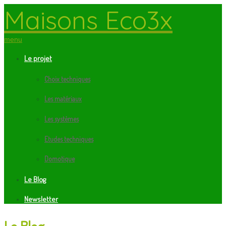
Maisons Eco3x
menu
Le projet
Choix techniques
Les matériaux
Les systèmes
Etudes techniques
Domotique
Le Blog
Newsletter
Le Blog