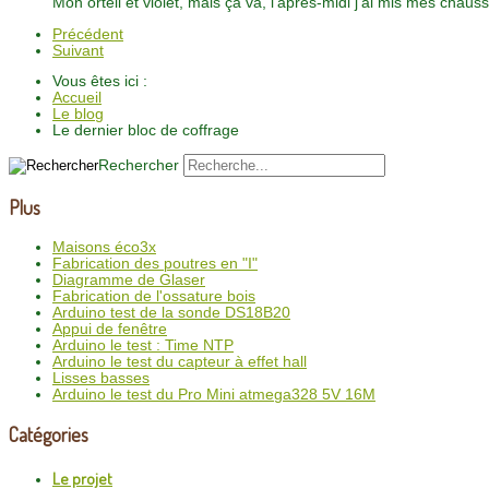
Mon orteil et violet, mais ça va, l'après-midi j'ai mis mes chaus
Précédent
Suivant
Vous êtes ici :
Accueil
Le blog
Le dernier bloc de coffrage
Rechercher
Plus
Maisons éco3x
Fabrication des poutres en "I"
Diagramme de Glaser
Fabrication de l'ossature bois
Arduino test de la sonde DS18B20
Appui de fenêtre
Arduino le test : Time NTP
Arduino le test du capteur à effet hall
Lisses basses
Arduino le test du Pro Mini atmega328 5V 16M
Catégories
Le projet