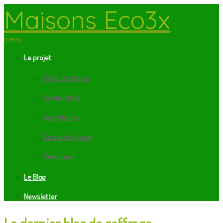
Maisons Eco3x
menu
Le projet
Choix techniques
Les matériaux
Les systèmes
Etudes techniques
Domotique
Le Blog
Newsletter
Le dernier bloc de coffrage