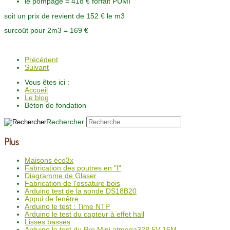
le pompage = 418 € forfait PUMI
soit un prix de revient de 152 € le m3
surcoût pour 2m3 = 169 €
Précédent
Suivant
Vous êtes ici :
Accueil
Le blog
Béton de fondation
Rechercher
Plus
Maisons éco3x
Fabrication des poutres en "I"
Diagramme de Glaser
Fabrication de l'ossature bois
Arduino test de la sonde DS18B20
Appui de fenêtre
Arduino le test : Time NTP
Arduino le test du capteur à effet hall
Lisses basses
Arduino le test du Pro Mini atmega328 5V 16M