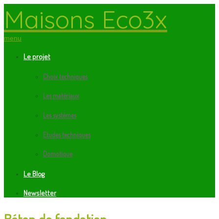
Maisons Eco3x
menu
Le projet
Choix techniques
Les matériaux
Les systèmes
Etudes techniques
Domotique
Le Blog
Newsletter
Béton de fondation