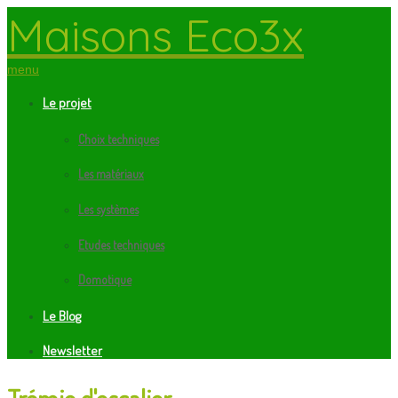
Maisons Eco3x
menu
Le projet
Choix techniques
Les matériaux
Les systèmes
Etudes techniques
Domotique
Le Blog
Newsletter
Trémie d'escalier