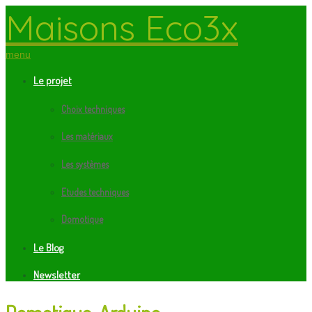
Maisons Eco3x
menu
Le projet
Choix techniques
Les matériaux
Les systèmes
Etudes techniques
Domotique
Le Blog
Newsletter
Domotique, Arduino