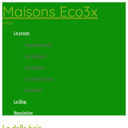
Maisons Eco3x
menu
Le projet
Choix techniques
Les matériaux
Les systèmes
Etudes techniques
Domotique
Le Blog
Newsletter
La dalle bois