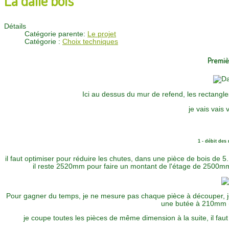
Détails
Catégorie parente:
Le projet
Catégorie :
Choix techniques
Premièr
Ici au dessus du mur de refend, les rectangles
je vais vais 
1 - débit de
il faut optimiser pour réduire les chutes, dans une pièce de bois de
il reste 2520mm pour faire un montant de l'étage de 2500m
Pour gagner du temps, je ne mesure pas chaque pièce à découper, j
une butée à 210mm (ça
je coupe toutes les pièces de même dimension à la suite, il faut 