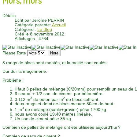
Détails
Écrit par
Jérôme PERRIN
Catégorie parente:
Accueil
Catégorie :
Le Blog
Créé le 8 novembre 2012
Affichages : 4764
Please Rate
3 rangs de blocs sont montés, et la moitié sont coulés.
Dur dur la maçonnerie.
Problème :
il faut 3 pelles de mélange (0/20mm) pour remplir un seau de 10
6 seaux + 1/2 sac de ciment par bétonnière.
3
2
0.112 m
de béton par m
de blocs coffrant.
deux rangs et demi de blocs mesure 50cm de haut.
3
1 m
de mélange (sable+gravier) pèse 1700 kg.
nous avons coulé 19,40 mètres linéaire.
Un sac de ciment pèse 35 kg.
Combien de pelles de mélange ont été utilisées aujourd'hui ?
Combien de sacs de ciment ?