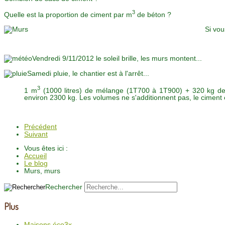
3
Quelle est la proportion de ciment par m
de béton ?
Si vou
Vendredi 9/11/2012 le soleil brille, les murs montent...
Samedi pluie, le chantier est à l'arrêt...
3
1 m
(1000 litres) de mélange (1T700 à 1T900) + 320 kg de c
environ 2300 kg. Les volumes ne s'additionnent pas, le ciment et
Précédent
Suivant
Vous êtes ici :
Accueil
Le blog
Murs, murs
Rechercher
Plus
Maisons éco3x