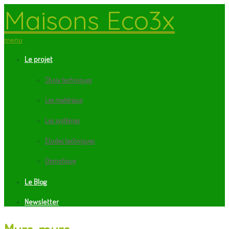
Maisons Eco3x
menu
Le projet
Choix techniques
Les matériaux
Les systèmes
Etudes techniques
Domotique
Le Blog
Newsletter
Murs, murs