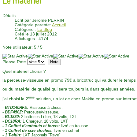
Détails
Écrit par
Jérôme PERRIN
Catégorie parente:
Accueil
Catégorie :
Le Blog
Créé le 13 juillet 2012
Affichages : 4174
Note utilisateur:
5
/
5
Please Rate
Quel matériel choisir ?
la perceuse-visseuse en promo 79€ à bricotruc qui va durer le temps 
ou du matériel de qualité qui sera toujours la dans quelques années.
éme
j'ai choisi la 2
solution, un lot de chez Makita en promo sur internet
- BTD140RFE:
Visseuse à chocs
.
- BDF456Z:
Perceuse/visseuse.
- BL1830:
2 batteries
Li-Ion, 18 volts, LXT
- DC18RA:
1 Chargeur, 18 volts, LXT
- 1 Coffret d'embouts et forets:
livré en trousse
- 1
Coffret de scie cloches:
livré en coffret
- 1 T-shirt:
LXT Japonais "Reve"