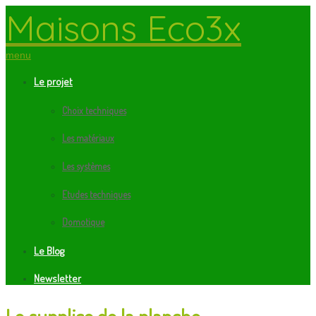
Maisons Eco3x
menu
Le projet
Choix techniques
Les matériaux
Les systèmes
Etudes techniques
Domotique
Le Blog
Newsletter
Le supplice de la planche