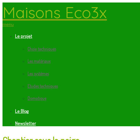
Maisons Eco3x
menu
Le projet
Choix techniques
Les matériaux
Les systèmes
Etudes techniques
Domotique
Le Blog
Newsletter
Chantier sous la neige