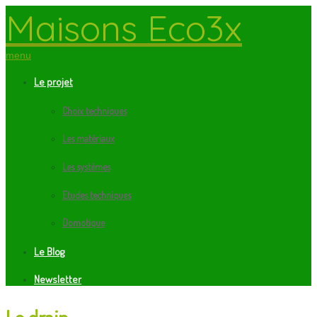
Maisons Eco3x
menu
Le projet
Choix techniques
Les matériaux
Les systèmes
Etudes techniques
Domotique
Le Blog
Newsletter
Le drain