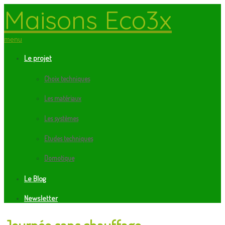
Maisons Eco3x
menu
Le projet
Choix techniques
Les matériaux
Les systèmes
Etudes techniques
Domotique
Le Blog
Newsletter
Journée sans chauffage