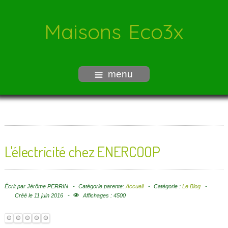
Maisons Eco3x
menu
L'électricité chez ENERCOOP
Écrit par
Jérôme PERRIN
Catégorie parente:
Accueil
Catégorie :
Le Blog
Créé le 11 juin 2016
Affichages : 4500