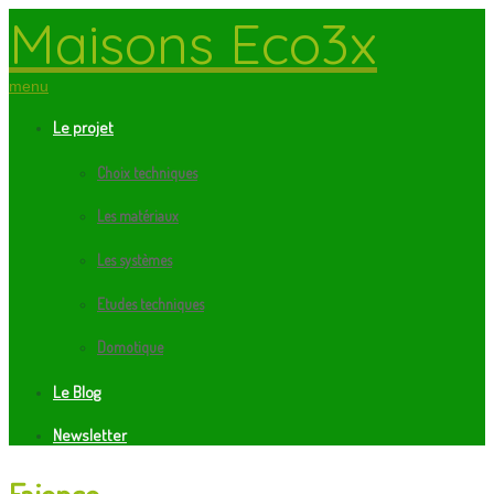
Maisons Eco3x
menu
Le projet
Choix techniques
Les matériaux
Les systèmes
Etudes techniques
Domotique
Le Blog
Newsletter
Faience