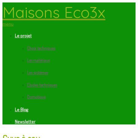
Maisons Eco3x
menu
Le projet
Choix techniques
Les matériaux
Les systèmes
Etudes techniques
Domotique
Le Blog
Newsletter
Cuve à eau