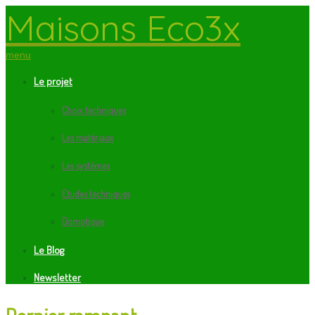
Maisons Eco3x
menu
Le projet
Choix techniques
Les matériaux
Les systèmes
Etudes techniques
Domotique
Le Blog
Newsletter
Dernier rampant