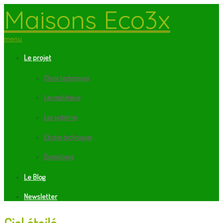
Maisons Eco3x
menu
Le projet
Choix techniques
Les matériaux
Les systèmes
Etudes techniques
Domotique
Le Blog
Newsletter
Ciel étoilé