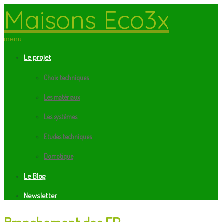
Maisons Eco3x
menu
Le projet
Choix techniques
Les matériaux
Les systèmes
Etudes techniques
Domotique
Le Blog
Newsletter
Branchement des EP