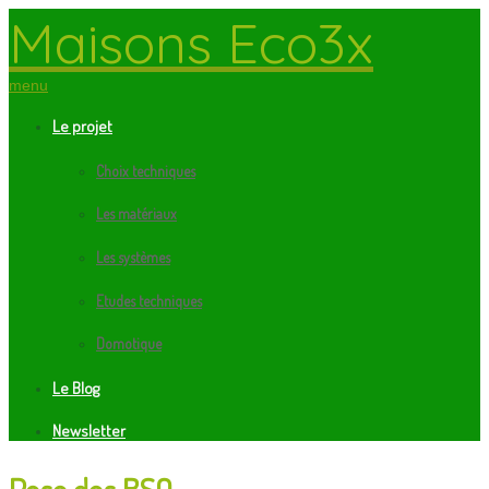
Maisons Eco3x
menu
Le projet
Choix techniques
Les matériaux
Les systèmes
Etudes techniques
Domotique
Le Blog
Newsletter
Pose des BSO