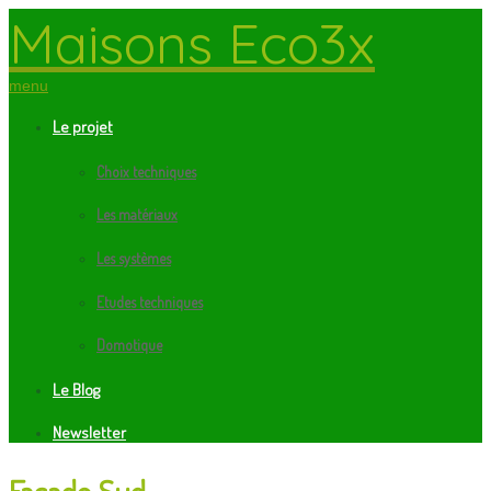
Maisons Eco3x
menu
Le projet
Choix techniques
Les matériaux
Les systèmes
Etudes techniques
Domotique
Le Blog
Newsletter
Façade Sud