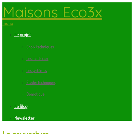
Maisons Eco3x
menu
Le projet
Choix techniques
Les matériaux
Les systèmes
Etudes techniques
Domotique
Le Blog
Newsletter
La couverture