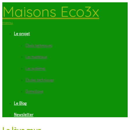
Maisons Eco3x
menu
Le projet
Choix techniques
Les matériaux
Les systèmes
Etudes techniques
Domotique
Le Blog
Newsletter
Le lève mur