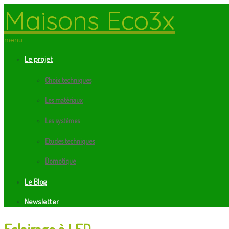
Maisons Eco3x
menu
Le projet
Choix techniques
Les matériaux
Les systèmes
Etudes techniques
Domotique
Le Blog
Newsletter
Eclairage à LED