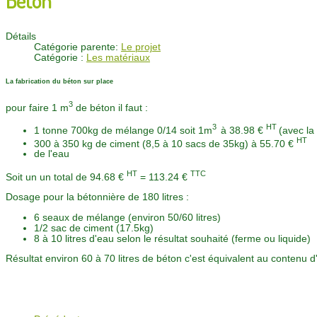
Détails
Catégorie parente:
Le projet
Catégorie :
Les matériaux
La fabrication du béton sur place
3
pour faire 1 m
de béton il faut :
3
HT
1 tonne 700kg de mélange 0/14 soit 1m
à 38.98 €
(avec la
HT
300 à 350 kg de ciment (8,5 à 10 sacs de 35kg) à 55.70 €
de l'eau
HT
TTC
Soit un un total de 94.68 €
= 113.24 €
Dosage pour la bétonnière de 180 litres :
6 seaux de mélange (environ 50/60 litres)
1/2 sac de ciment (17.5kg)
8 à 10 litres d'eau selon le résultat souhaité (ferme ou liquide)
Résultat environ 60 à 70 litres de béton c'est équivalent au contenu d