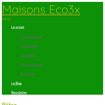
Maisons Eco3x
menu
Le projet
Choix techniques
Les matériaux
Les systèmes
Etudes techniques
Domotique
Le Blog
Newsletter
Béton