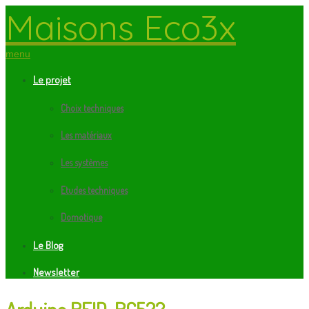
Maisons Eco3x
menu
Le projet
Choix techniques
Les matériaux
Les systèmes
Etudes techniques
Domotique
Le Blog
Newsletter
Arduino RFID-RC522