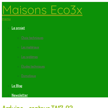
Maisons Eco3x
menu
Le projet
Choix techniques
Les matériaux
Les systèmes
Etudes techniques
Domotique
Le Blog
Newsletter
Arduino - capteur TA17-03