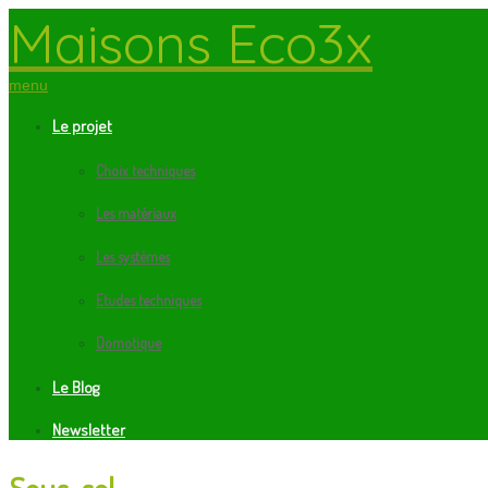
Maisons Eco3x
menu
Le projet
Choix techniques
Les matériaux
Les systèmes
Etudes techniques
Domotique
Le Blog
Newsletter
Sous-sol