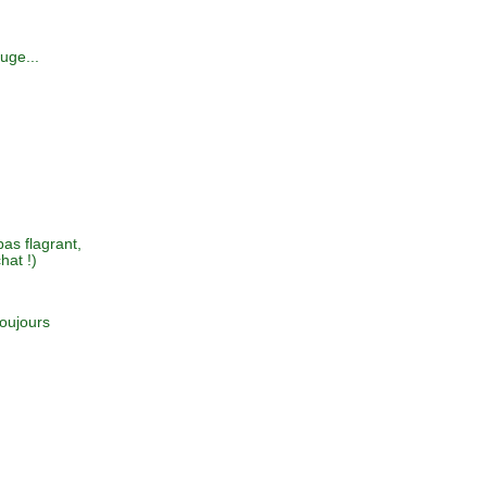
uge...
as flagrant,
hat !)
toujours