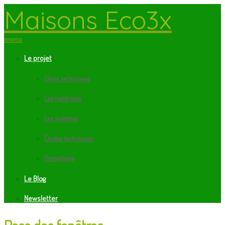
Maisons Eco3x
menu
Le projet
Choix techniques
Les matériaux
Les systèmes
Etudes techniques
Domotique
Le Blog
Newsletter
Pose des fenêtres